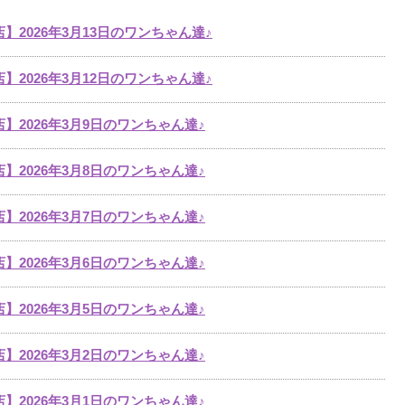
】2026年3月13日のワンちゃん達♪
】2026年3月12日のワンちゃん達♪
】2026年3月9日のワンちゃん達♪
】2026年3月8日のワンちゃん達♪
】2026年3月7日のワンちゃん達♪
】2026年3月6日のワンちゃん達♪
】2026年3月5日のワンちゃん達♪
】2026年3月2日のワンちゃん達♪
】2026年3月1日のワンちゃん達♪