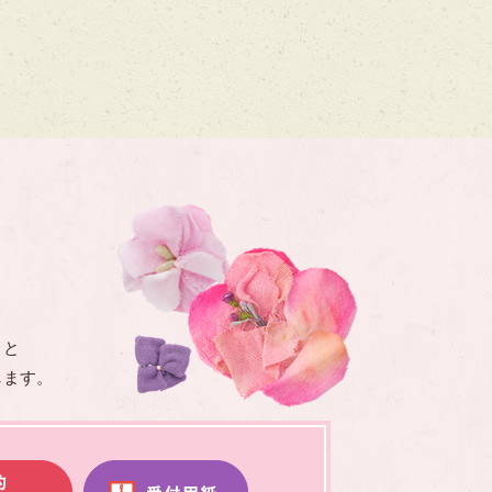
」と
します。