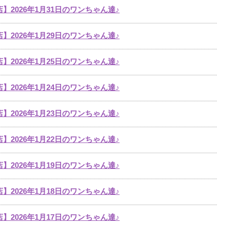
】2026年1月31日のワンちゃん達♪
】2026年1月29日のワンちゃん達♪
】2026年1月25日のワンちゃん達♪
】2026年1月24日のワンちゃん達♪
】2026年1月23日のワンちゃん達♪
】2026年1月22日のワンちゃん達♪
】2026年1月19日のワンちゃん達♪
】2026年1月18日のワンちゃん達♪
】2026年1月17日のワンちゃん達♪