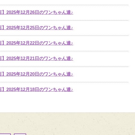
】2025年12月26日のワンちゃん達♪
】2025年12月25日のワンちゃん達♪
】2025年12月22日のワンちゃん達♪
】2025年12月21日のワンちゃん達♪
】2025年12月20日のワンちゃん達♪
】2025年12月18日のワンちゃん達♪