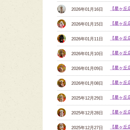
【星ヶ丘店
2026年01月16日
【星ヶ丘店
2026年01月15日
【星ヶ丘店
2026年01月11日
【星ヶ丘店
2026年01月10日
【星ヶ丘店
2026年01月09日
【星ヶ丘店
2026年01月08日
【星ヶ丘店
2025年12月29日
【星ヶ丘店
2025年12月28日
【星ヶ丘店
2025年12月27日