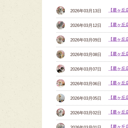
【星ヶ丘店
2026年03月13日
【星ヶ丘店
2026年03月12日
【星ヶ丘店
2026年03月09日
【星ヶ丘店
2026年03月08日
【星ヶ丘店
2026年03月07日
【星ヶ丘店
2026年03月06日
【星ヶ丘店
2026年03月05日
【星ヶ丘店
2026年03月02日
【星ヶ丘店
2026年03月01日