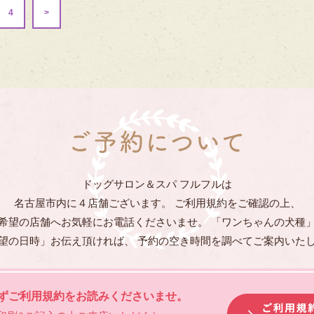
4
>
ドッグサロン＆スパ フルフルは
名古屋市内に４店舗ございます。 ご利用規約をご確認の上、
希望の店舗へお気軽にお電話くださいませ。 「ワンちゃんの犬種
望の日時」お伝え頂ければ、 予約の空き時間を調べてご案内いた
ずご利用規約をお読みくださいませ。