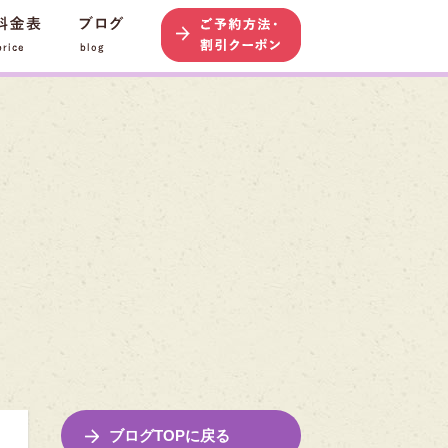
犬のトリミングサロン＆スパ フルフル HOME
»
星ヶ丘店
»
ページ 3
ブログTOPに戻る