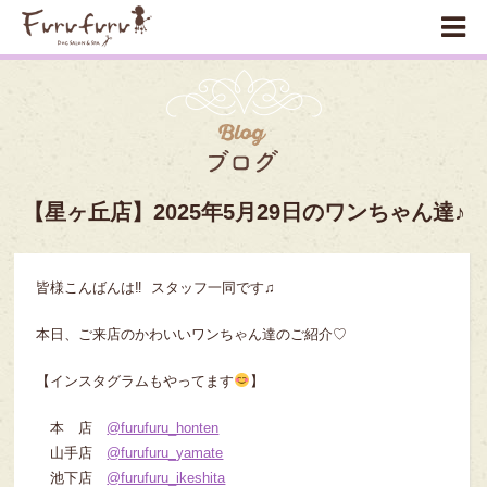
犬のトリミングサロン＆スパ フルフル HOME
»
星ヶ丘店
»
【星ヶ丘店】2025年5月29日のワンちゃん達♪
【星ヶ丘店】2025年5月29日のワンちゃん達♪
皆様こんばんは‼︎ スタッフ一同です♫
本日、ご来店のかわいいワンちゃん達のご紹介♡
【インスタグラムもやってます
】
本 店
@furufuru_honten
山手店
@furufuru_yamate
池下店
@furufuru_ikeshita