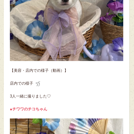
【美容・店内での様子（動画）】
店内での様子
3人一緒に撮りました♡
●チワワのチコちゃん