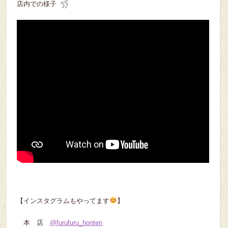
店内での様子
【インスタグラムもやってます
】
本 店
@furufuru_honten