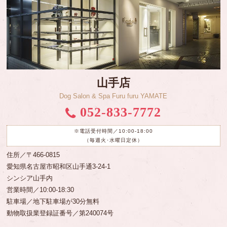
山手店
Dog Salon & Spa Furu furu YAMATE
052-833-7772
※電話受付時間／10:00-18:00
（毎週火･水曜日定休）
住所／〒466-0815
愛知県名古屋市昭和区山手通3-24-1
シンシア山手内
営業時間／10:00-18:30
駐車場／地下駐車場が30分無料
動物取扱業登録証番号／第240074号