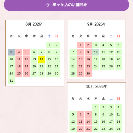
星ヶ丘店の店舗詳細
8月 2026
9月 2026
月
火
水
木
金
土
日
月
火
水
木
金
土
日
1
2
1
2
3
4
5
6
3
4
5
6
7
8
9
7
8
9
10
11
12
13
10
11
12
13
14
15
16
14
15
16
17
18
19
20
17
18
19
20
21
22
23
21
22
23
24
25
26
27
24
25
26
27
28
29
30
28
29
30
31
10月 2026
月
火
水
木
金
土
日
1
2
3
4
5
6
7
8
9
10
11
12
13
14
15
16
17
18
19
20
21
22
23
24
25