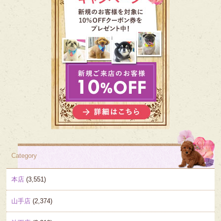
Category
本店
(3,551)
山手店
(2,374)