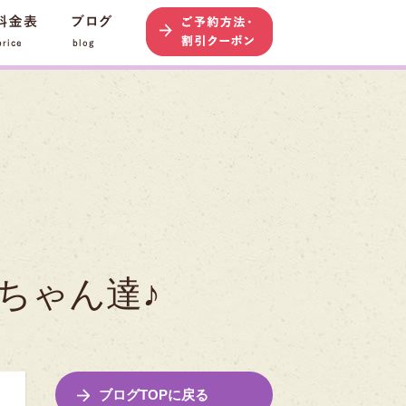
 HOME
»
山手店
»
【山手店】2025年10月20日のワンちゃん達♪
ンちゃん達♪
ブログTOPに戻る