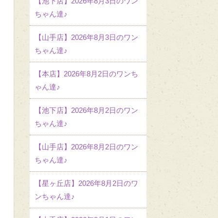
【池下店】2026年8月3日のワン
ちゃん達♪
【山手店】2026年8月3日のワン
ちゃん達♪
【本店】2026年8月2日のワンち
ゃん達♪
【池下店】2026年8月2日のワン
ちゃん達♪
【山手店】2026年8月2日のワン
ちゃん達♪
【星ヶ丘店】2026年8月2日のワ
ンちゃん達♪