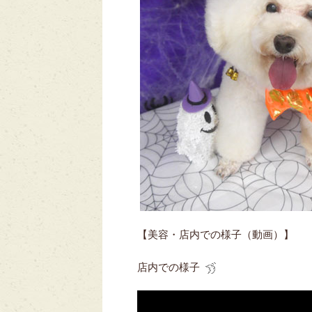
【美容・店内での様子（動画）】
店内での様子