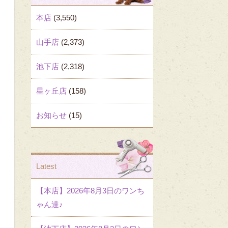
本店
(3,550)
山手店
(2,373)
池下店
(2,318)
星ヶ丘店
(158)
お知らせ
(15)
Latest
【本店】2026年8月3日のワンち
ゃん達♪