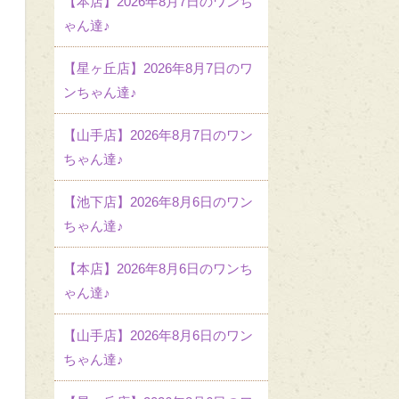
【本店】2026年8月7日のワンち
ゃん達♪
【星ヶ丘店】2026年8月7日のワ
ンちゃん達♪
【山手店】2026年8月7日のワン
ちゃん達♪
【池下店】2026年8月6日のワン
ちゃん達♪
【本店】2026年8月6日のワンち
ゃん達♪
【山手店】2026年8月6日のワン
ちゃん達♪