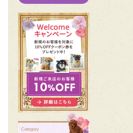
Category