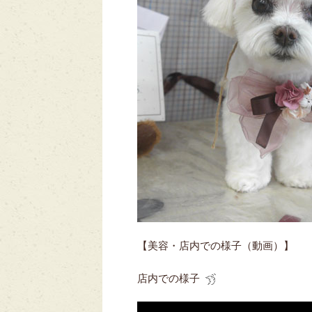
【美容・店内での様子（動画）】
店内での様子