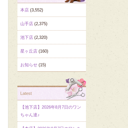
本店
(3,552)
山手店
(2,375)
池下店
(2,320)
星ヶ丘店
(160)
お知らせ
(15)
Latest
【池下店】2026年8月7日のワン
ちゃん達♪