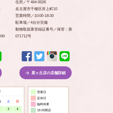
住所／〒464-0026
5
名古屋市千種区井上町10
営業時間／10:00-18:30
駐車場／4台分完備
動物取扱業登録証番号／保管：第
90
071712号
星ヶ丘店の店舗詳細
営業日
定休日
金
土
日
臨時休業
2
3
4
16:00閉店