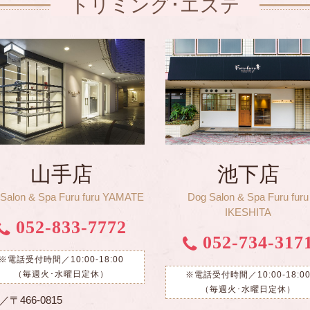
トリミング･エステ
山手店
池下店
Salon & Spa Furu furu YAMATE
Dog Salon & Spa Furu furu
IKESHITA
052-833-7772
052-734-317
※電話受付時間／10:00-18:00
（毎週火･水曜日定休）
※電話受付時間／10:00-18:0
（毎週火･水曜日定休）
〒466-0815