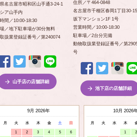
住所／〒464-0848
県名古屋市昭和区山手通3-24-1
名古屋市千種区春岡1丁目30-1
シア山手内
坂下マンション1F 1号
間／10:00-18:30
営業時間／10:00-18:30
場／地下駐車場が30分無料
駐車場／2台分完備
取扱業登録証番号／第240074
動物取扱業登録証番号／第2905
号
山手店の店舗詳細
池下店の店舗詳細
9月 2026
10月 2026
月
火
水
木
金
土
日
月
火
水
木
1
2
3
4
5
6
1