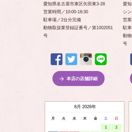
愛知県名古屋市東区矢田東3-28
愛知
営業時間／10:00-18:30
シン
駐車場／2台分完備
営業時
動物取扱業登録証番号／第1002051
駐車
号
動物
号
本店の店舗詳細
8月 2026
月
火
水
木
金
土
日
1
2