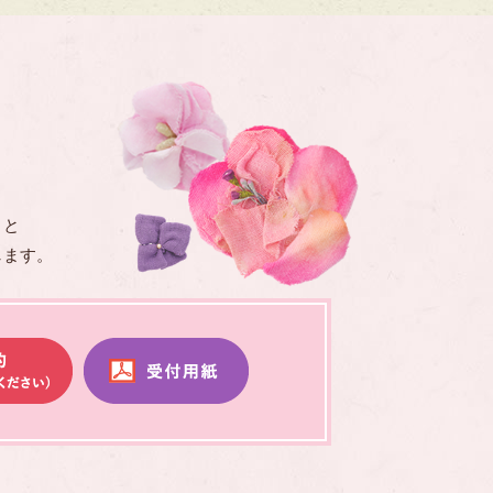
」と
します。