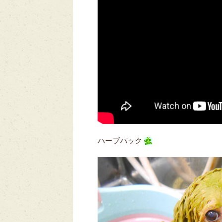
ハーブパック