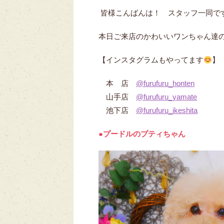
皆様こんばんは！ スタッフ一同で
本日ご来店のかわいいワンちゃん達の
【インスタグラムもやってます
】
本 店
@furufuru_honten
山手店
@furufuru_yamate
池下店
@furufuru_ikeshita
●プードルのプティちゃん