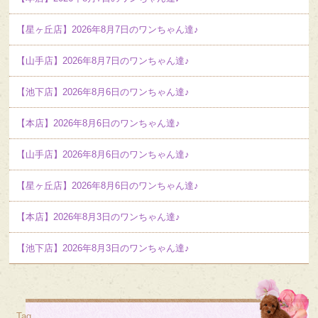
【星ヶ丘店】2026年8月7日のワンちゃん達♪
【山手店】2026年8月7日のワンちゃん達♪
【池下店】2026年8月6日のワンちゃん達♪
【本店】2026年8月6日のワンちゃん達♪
【山手店】2026年8月6日のワンちゃん達♪
【星ヶ丘店】2026年8月6日のワンちゃん達♪
【本店】2026年8月3日のワンちゃん達♪
【池下店】2026年8月3日のワンちゃん達♪
Tag