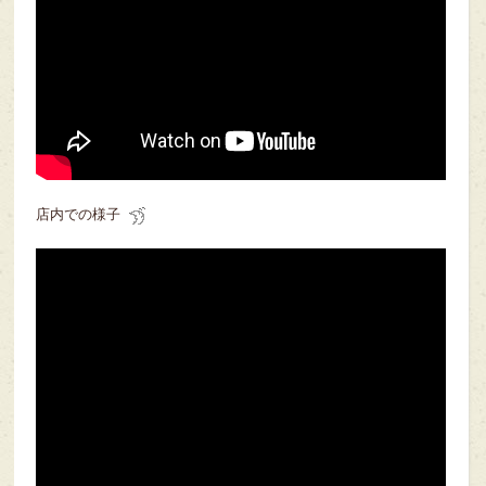
店内での様子