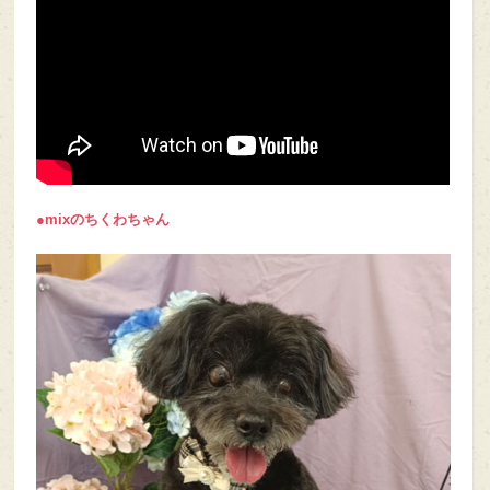
●mixのちくわちゃん