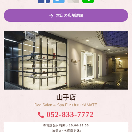
本店の店舗詳細
山手店
Dog Salon & Spa Furu furu YAMATE
052-833-7772
※電話受付時間／10:00-18:00
（毎週火･水曜日定休）