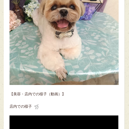
【美容・店内での様子（動画）】
店内での様子