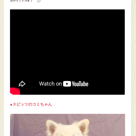
●スピッツのコミちゃん