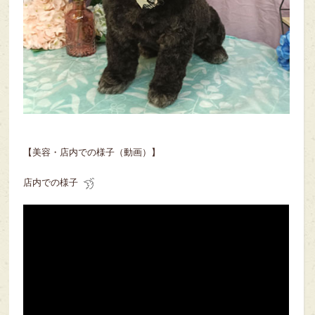
【美容・店内での様子（動画）】
店内での様子