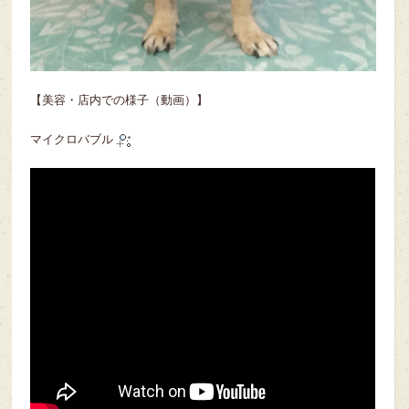
【美容・店内での様子（動画）】
マイクロバブル