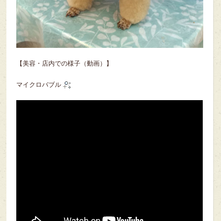
【美容・店内での様子（動画）】
マイクロバブル