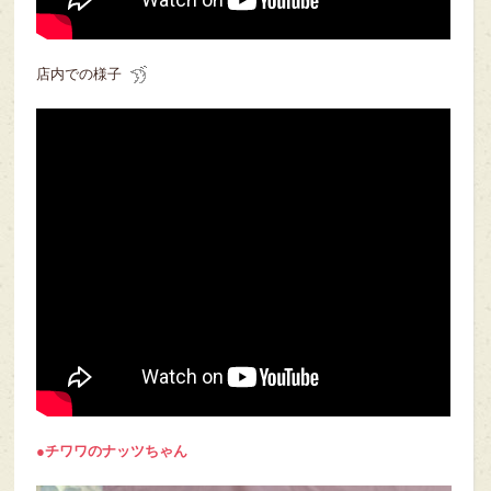
店内での様子
●チワワのナッツちゃん