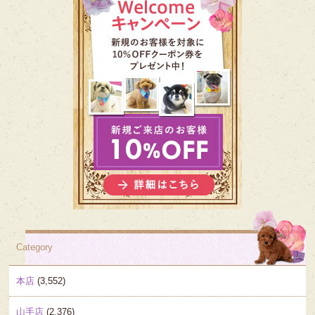
Category
本店
(3,552)
山手店
(2,376)