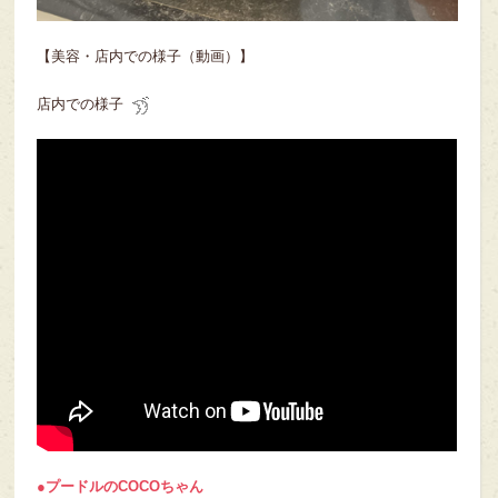
【美容・店内での様子（動画）】
店内での様子
●プードルのCOCO
ちゃん