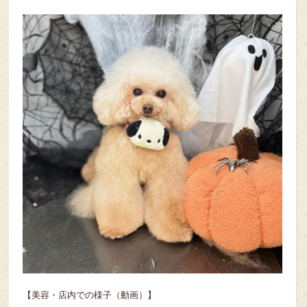
【美容・店内での様子（動画）】