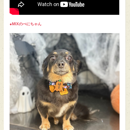
●MIXのべに
ちゃん