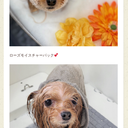
ローズモイスチャーパック