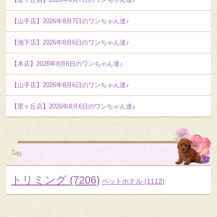
【山手店】2026年8月7日のワンちゃん達♪
【池下店】2026年8月6日のワンちゃん達♪
【本店】2026年8月6日のワンちゃん達♪
【山手店】2026年8月6日のワンちゃん達♪
【星ヶ丘店】2026年8月6日のワンちゃん達♪
Tag
トリミング
(7206)
ペットホテル
(1112)