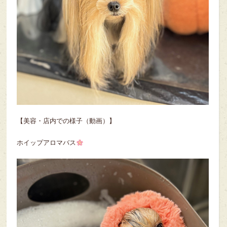
【美容・店内での様子（動画）】
ホイップアロマバス