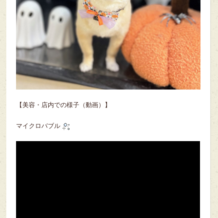
【美容・店内での様子（動画）】
マイクロバブル