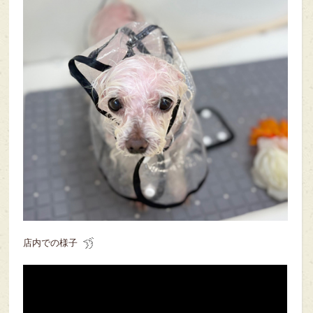
店内での様子