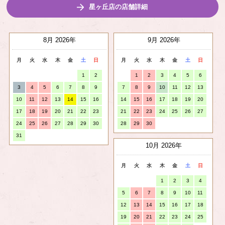
星ヶ丘店の店舗詳細
8月 2026
9月 2026
月
火
水
木
金
土
日
月
火
水
木
金
土
日
1
2
1
2
3
4
5
6
3
4
5
6
7
8
9
7
8
9
10
11
12
13
10
11
12
13
14
15
16
14
15
16
17
18
19
20
17
18
19
20
21
22
23
21
22
23
24
25
26
27
24
25
26
27
28
29
30
28
29
30
31
10月 2026
月
火
水
木
金
土
日
1
2
3
4
5
6
7
8
9
10
11
12
13
14
15
16
17
18
19
20
21
22
23
24
25