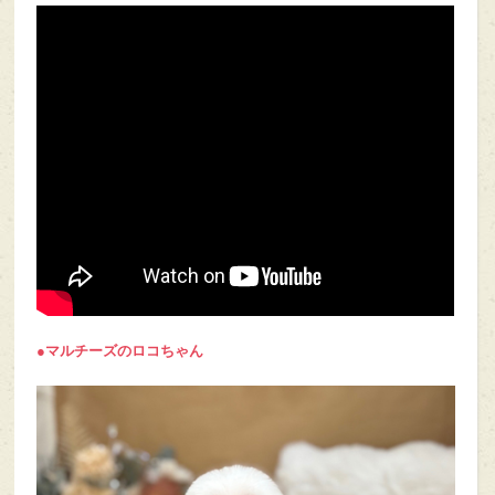
●マルチーズのロコ
ちゃん