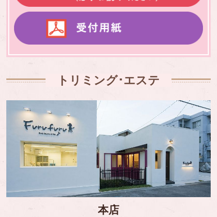
トリミング･エステ
本店