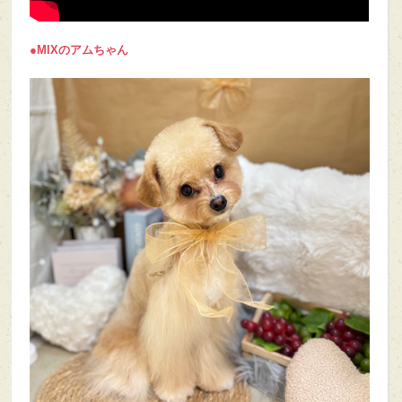
●MIXのアム
ちゃん