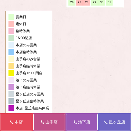
26
27
28
29
30
31
営業日
定休日
臨時休業
16:00閉店
本店のみ営業
本店臨時休業
山手店のみ営業
山手店臨時休業
山手店16:00閉店
池下のみ営業
池下店臨時休業
星ヶ丘店のみ営業
星ヶ丘店臨時休業
本店･星丘店臨時休業
本店
山手店
池下店
星ヶ丘店