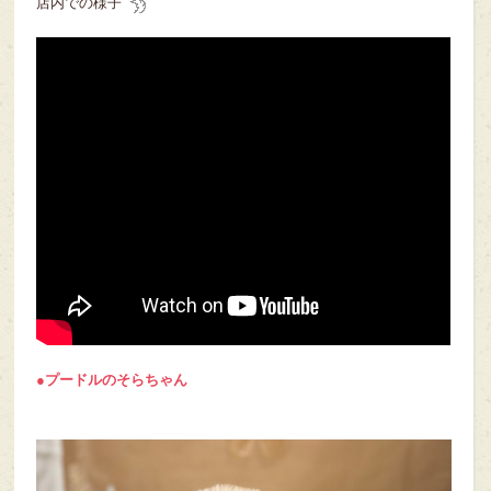
店内での様子
●プードルのそら
ちゃん