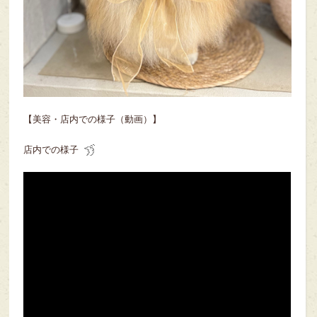
【美容・店内での様子（動画）】
店内での様子