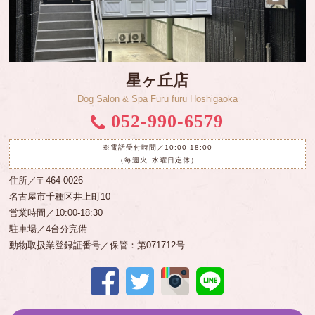
星ヶ丘店
Dog Salon & Spa Furu furu Hoshigaoka
052-990-6579
※電話受付時間／10:00-18:00
（毎週火･水曜日定休）
住所／〒464-0026
名古屋市千種区井上町10
営業時間／10:00-18:30
駐車場／4台分完備
動物取扱業登録証番号／保管：第071712号