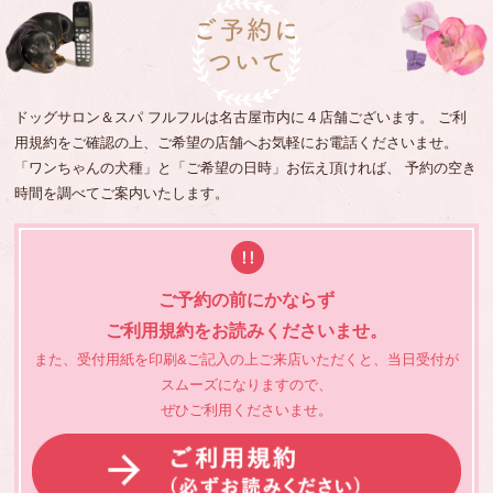
ドッグサロン＆スパ フルフルは名古屋市内に４店舗ございます。 ご利
用規約をご確認の上、ご希望の店舗へお気軽にお電話くださいませ。
「ワンちゃんの犬種」と「ご希望の日時」お伝え頂ければ、 予約の空き
時間を調べてご案内いたします。
ご予約の前にかならず
ご利用規約をお読みくださいませ。
また、受付用紙を印刷&ご記入の上ご来店いただくと、当日受付が
スムーズになりますので、
ぜひご利用くださいませ。