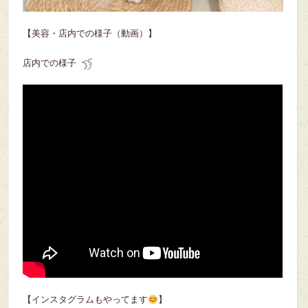
【美容・店内での様子（動画）】
店内での様子
【インスタグラムもやってます
】