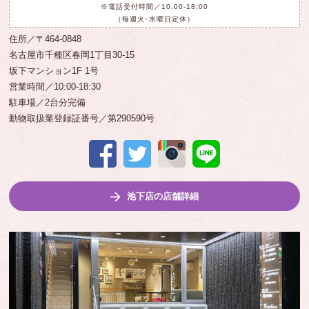
※電話受付時間／10:00-18:00
（毎週火･水曜日定休）
住所／〒464-0848
名古屋市千種区春岡1丁目30-15
坂下マンション1F 1号
営業時間／10:00-18:30
駐車場／2台分完備
動物取扱業登録証番号／第290590号
池下店の店舗詳細