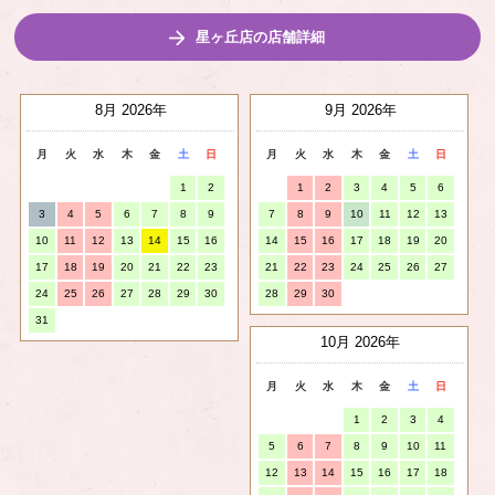
星ヶ丘店の店舗詳細
8月 2026
9月 2026
月
火
水
木
金
土
日
月
火
水
木
金
土
日
1
2
1
2
3
4
5
6
3
4
5
6
7
8
9
7
8
9
10
11
12
13
10
11
12
13
14
15
16
14
15
16
17
18
19
20
17
18
19
20
21
22
23
21
22
23
24
25
26
27
24
25
26
27
28
29
30
28
29
30
31
10月 2026
月
火
水
木
金
土
日
1
2
3
4
5
6
7
8
9
10
11
12
13
14
15
16
17
18