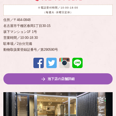
※電話受付時間／10:00-18:00
（毎週火･水曜日定休）
住所／〒464-0848
名古屋市千種区春岡1丁目30-15
坂下マンション1F 1号
営業時間／10:00-18:30
駐車場／2台分完備
動物取扱業登録証番号／第290590号
池下店の店舗詳細