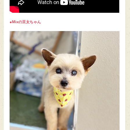
●Mixの豆太ちゃん