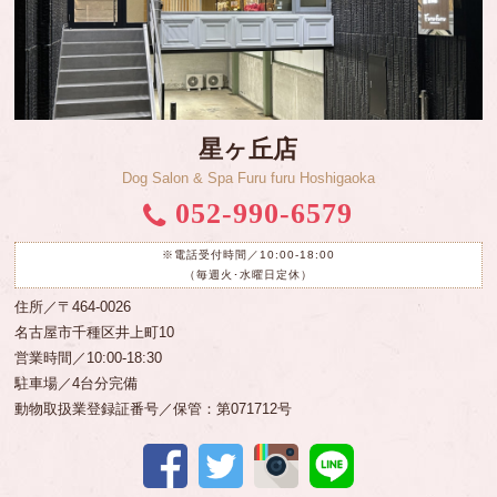
星ヶ丘店
Dog Salon & Spa Furu furu Hoshigaoka
052-990-6579
※電話受付時間／10:00-18:00
（毎週火･水曜日定休）
住所／〒464-0026
名古屋市千種区井上町10
営業時間／10:00-18:30
駐車場／4台分完備
動物取扱業登録証番号／保管：第071712号