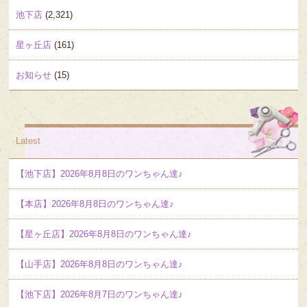
池下店
(2,321)
星ヶ丘店
(161)
お知らせ
(15)
Latest
【池下店】2026年8月8日のワンちゃん達♪
【本店】2026年8月8日のワンちゃん達♪
【星ヶ丘店】2026年8月8日のワンちゃん達♪
【山手店】2026年8月8日のワンちゃん達♪
【池下店】2026年8月7日のワンちゃん達♪