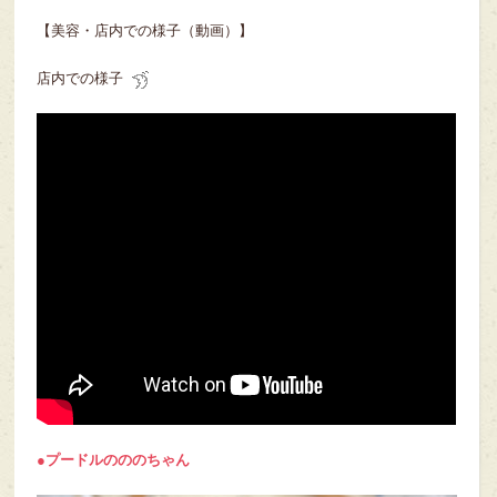
【美容・店内での様子（動画）】
店内での様子
●プードルのののちゃん