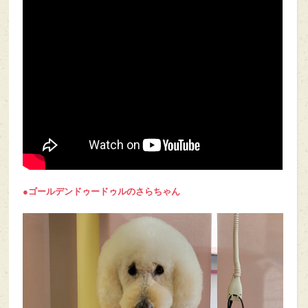
●ゴールデンドゥードゥルのさらちゃん