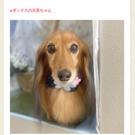
●ダックスの大豆ちゃん