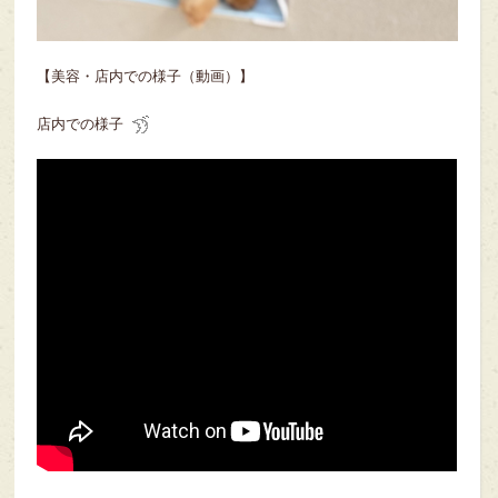
【美容・店内での様子（動画）】
店内での様子