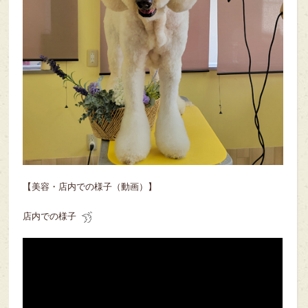
【美容・店内での様子（動画）】
店内での様子