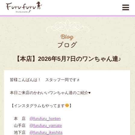
犬のトリミングサロン＆スパ フルフル HOME
»
本店
»
【本店】2026年5月7日のワンちゃん達♪
【本店】2026年5月7日のワンちゃん達♪
皆様こんばんは！ スタッフ一同です♬
本日ご来店のかわいいワンちゃん達のご紹介♥
【インスタグラムもやってます
】
本 店
@furufuru_honten
山手店
@furufuru_yamate
池下店
@furufuru_ikeshita