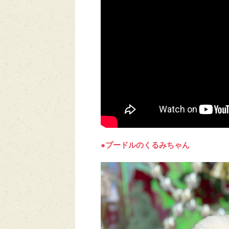
●プードルのくるみちゃん