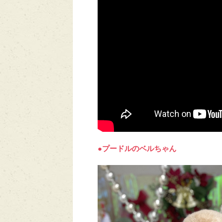
●プードルのベルちゃん