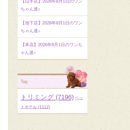
【山手店】2026年8月1日のワン
ちゃん達♪
【池下店】2026年8月1日のワン
ちゃん達♪
【本店】2026年8月1日のワンち
ゃん達♪
Tag
トリミング
(7196)
ペッ
トホテル
(1112)