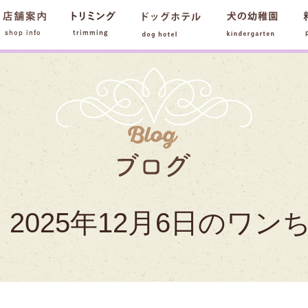
犬のトリミングサロン＆スパ フ
2025年12月6日のワン