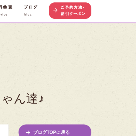
ルフル HOME
»
本店
»
【本店】2025年12月6日のワンちゃん達♪
ちゃん達♪
ブログTOPに戻る