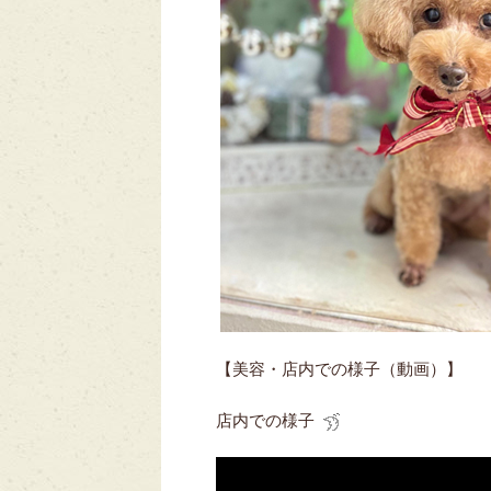
【美容・店内での様子（動画）】
店内での様子