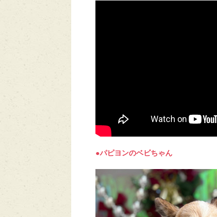
●パピヨンのベビちゃん